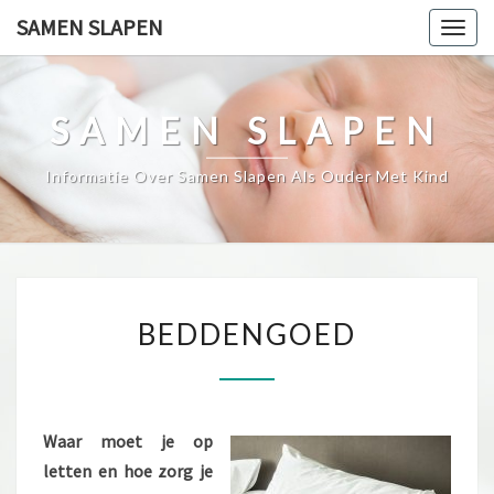
Skip
SAMEN SLAPEN
Togg
to
navig
content
SAMEN SLAPEN
Informatie Over Samen Slapen Als Ouder Met Kind
BEDDENGOED
BEDDENGOED
Waar moet je op
letten en hoe zorg je