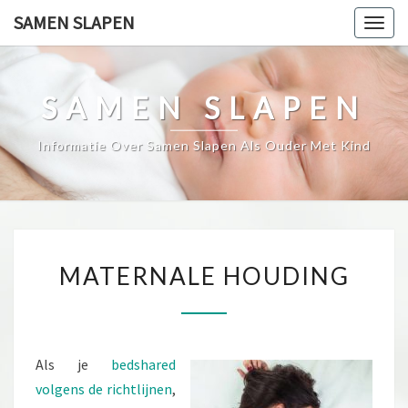
Skip
SAMEN SLAPEN
Togg
to
navig
content
SAMEN SLAPEN
Informatie Over Samen Slapen Als Ouder Met Kind
MATERNALE
MATERNALE HOUDING
HOUDING
Als je
bedshared
volgens de richtlijnen
,