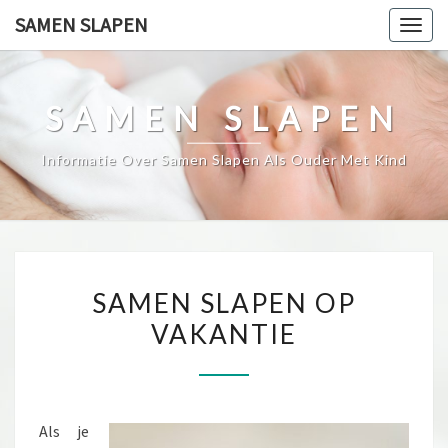
Skip
SAMEN SLAPEN
Togg
to
navig
content
SAMEN SLAPEN
Informatie Over Samen Slapen Als Ouder Met Kind
SAMEN
SAMEN SLAPEN OP
SLAPEN
VAKANTIE
OP
VAKANTIE
Als je