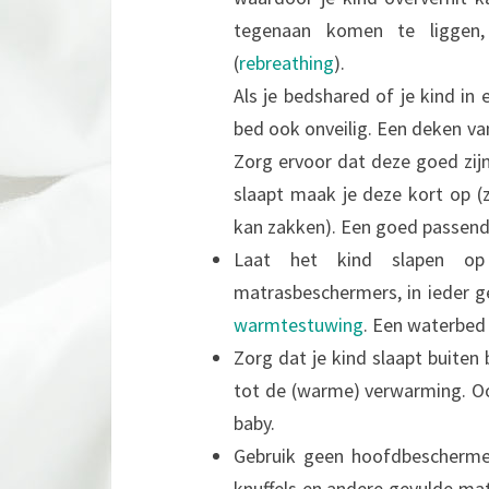
tegenaan komen te liggen,
(
rebreathing
).
Als je bedshared of je kind in
bed ook onveilig. Een deken va
Zorg ervoor dat deze goed zijn 
slaapt maak je deze kort op (
kan zakken). Een goed passende
Laat het kind slapen op 
matrasbeschermers, in ieder ge
warmtestuwing
. Een waterbed 
Zorg dat je kind slaapt buiten
tot de (warme) verwarming. Ook
baby.
Gebruik geen hoofdbeschermer
knuffels en andere gevulde mat