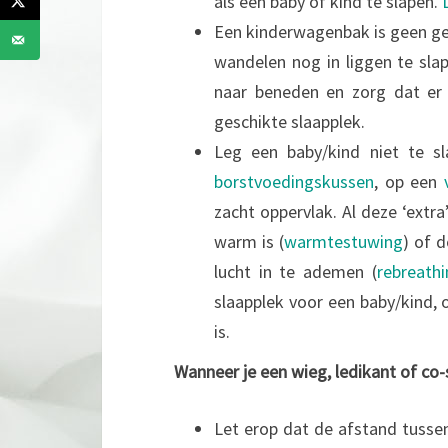
als een baby of kind te slapen.
Een kinderwagenbak is geen ges
wandelen nog in liggen te slap
naar beneden en zorg dat er t
geschikte slaapplek.
Leg een baby/kind niet te s
borstvoedingskussen
, op een
zacht oppervlak. Al deze ‘extr
warm is (
warmtestuwing
) of 
lucht in te ademen (
rebreathi
slaapplek voor een baby/kind, o
is.
Wanneer je een wieg, ledikant of co-
Let erop dat de afstand tussen