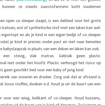
 kunnen ze steeds zuurstofarmere lucht inademen
 een open co-sleeper slaapt, is een dekbed voor het grote
n katoen, wol of synthetische stof met een laken kan wel.
ingestopt en als je kind in een eigen bedje of co-sleeper
zodat je kind er precies onder past en niet naar beneden
 babyslaapzak in plaats van een deken en laken kan ook.
een stevig, vlak matras. Gebruik geen plastic
val niet onder het hoofd. Plastic verhoogd het risico op
is geen geschikt bed voor een baby of jong kind.
 bereik van snoeren en draden. Zorg ook dat er afstand is
 losse stoffen, doeken e.d. houd je uit de buurt van een
 voor een wieg, ledikant of co-sleeper. Houd kussens,
erialen uit de buurt van je kind of dreumes. Ze kunnen er