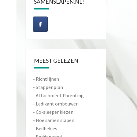
SAMENSLAPEN.NL!
MEEST GELEZEN
-
Richtlijnen
-
Stappenplan
-
Attachment Parenting
-
Ledikant ombouwen
-
Co-sleeper kiezen
-
Hoe samen slapen
-
Bedhekjes
-
Beddengoed