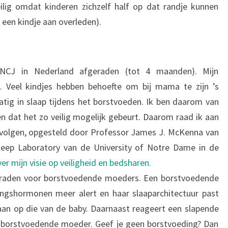
veilig omdat kinderen zichzelf half op dat randje kunnen
l een kindje aan overleden).
NCJ in Nederland afgeraden (tot 4 maanden). Mijn
s. Veel kindjes hebben behoefte om bij mama te zijn ’s
atig in slaap tijdens het borstvoeden. Ik ben daarom van
n dat het zo veilig mogelijk gebeurt. Daarom raad ik aan
e volgen, opgesteld door Professor James J. McKenna van
leep Laboratory van de University of Notre Dame in de
r mijn visie op veiligheid en bedsharen.
eraden voor borstvoedende moeders. Een borstvoedende
ngshormonen meer alert en haar slaaparchitectuur past
aan op die van de baby. Daarnaast reageert een slapende
n borstvoedende moeder. Geef je geen borstvoeding? Dan