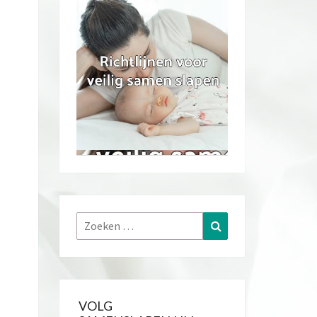
Zoeken
Zoeken
naar:
VOLG