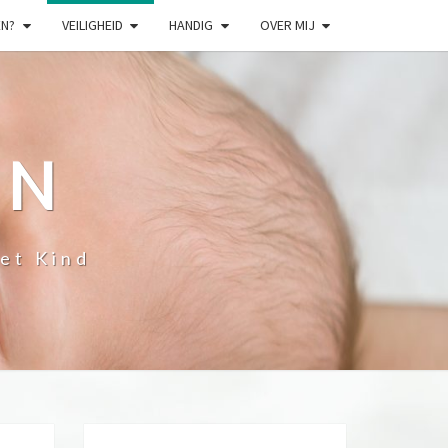
EN?
VEILIGHEID
HANDIG
OVER MIJ
EN
et Kind