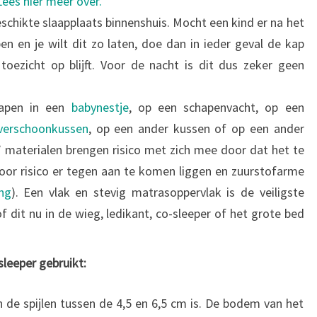
Lees hier meer over.
chikte slaapplaats binnenshuis. Mocht een kind er na het
en en je wilt dit zo laten, doe dan in ieder geval de kap
oezicht op blijft. Voor de nacht is dit dus zeker geen
lapen in een
babynestje
, op een schapenvacht, op een
verschoonkussen
, op een ander kussen of op een ander
a’ materialen brengen risico met zich mee door dat het te
door risico er tegen aan te komen liggen en zuurstofarme
ng
). Een vlak en stevig matrasoppervlak is de veiligste
f dit nu in de wieg, ledikant, co-sleeper of het grote bed
sleeper gebruikt:
 de spijlen tussen de 4,5 en 6,5 cm is. De bodem van het