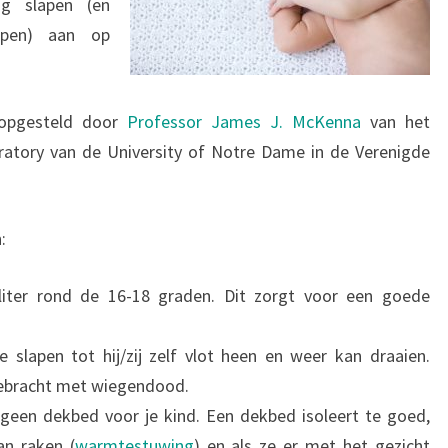
lig slapen (en
rpen) aan op
n opgesteld door
Professor James J. McKenna
van het
ratory van de University of Notre Dame in de Verenigde
:
liter rond de 16-18 graden. Dit zorgt voor een goede
e slapen tot hij/zij zelf vlot heen en weer kan draaien.
gebracht met wiegendood.
, geen dekbed voor je kind. Een dekbed isoleert te goed,
an raken (
warmtestuwing
) en als ze er met het gezicht