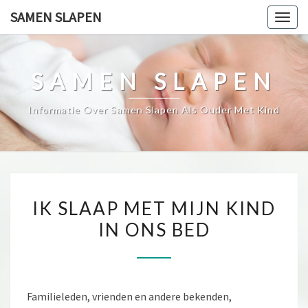
Skip
SAMEN SLAPEN
Togg
to
navig
content
SAMEN SLAPEN
Informatie Over Samen Slapen Als Ouder Met Kind
IK
IK SLAAP MET MIJN KIND
SLAAP
IN ONS BED
MET
MIJN
KIND
IN
Familieleden, vrienden en andere bekenden,
ONS