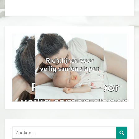
Zoeken
Zoeke
naar: